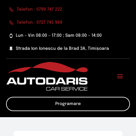
Skip
Telefon : 0799 747 222
to
content
Telefon : 0727 745 969
Lun – Vin 08:00 – 17:00 ; Sam 08:00 – 14:00
Strada Ion Ionescu de la Brad 3A, Timișoara
Toggl
Navig
Despre Noi
Programare
Preturi Inchirieri